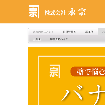
永宗のオススメ！
厳選野草茶
羅漢果
バ
三弦茶
純末モロヘイヤ