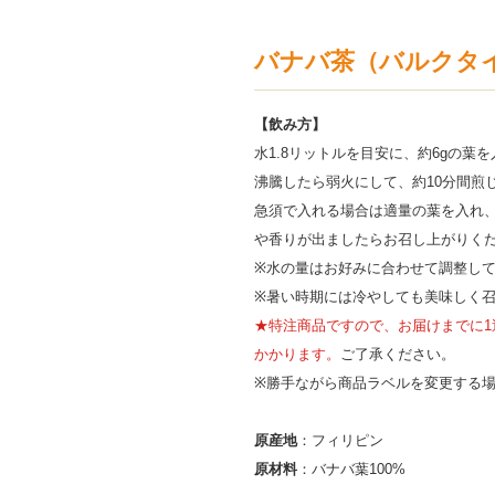
バナバ茶（バルクタイプ
【飲み方】
水1.8リットルを目安に、約6gの葉
沸騰したら弱火にして、約10分間煎
急須で入れる場合は適量の葉を入れ
や香りが出ましたらお召し上がりく
※水の量はお好みに合わせて調整し
※暑い時期には冷やしても美味しく
★特注商品ですので、お届けまでに1
かかります。
ご了承ください。
※勝手ながら商品ラベルを変更する
原産地
：フィリピン
原材料
：バナバ葉100%